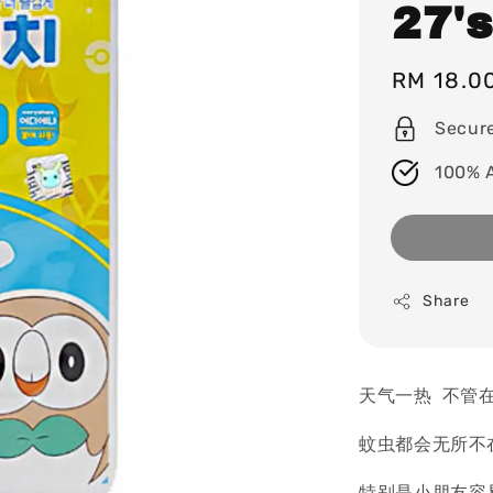
27's
Regular
RM 18.0
price
Secur
100% 
Share
天气一热 不管
蚊虫都会无所不在
特别是小朋友容