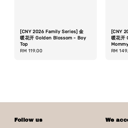
[CNY 2026 Family Series] 金
[CNY 2
暖花开 Golden Blossom - Boy
暖花开 Go
Top
Mommy
Regular
RM 119.00
Regula
RM 149
price
price
Follow us
We acc