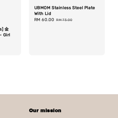
UBMOM Stainless Steel Plate
With Lid
Sale
RM 60.00
Regular
RM 73.00
price
price
s] 金
 Girl
Our mission