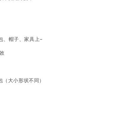
包、帽子、家具上~
时效
贴/包（大小形状不同）