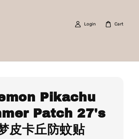
Login
Cart
emon Pikachu
mer Patch 27's
梦皮卡丘防蚊贴