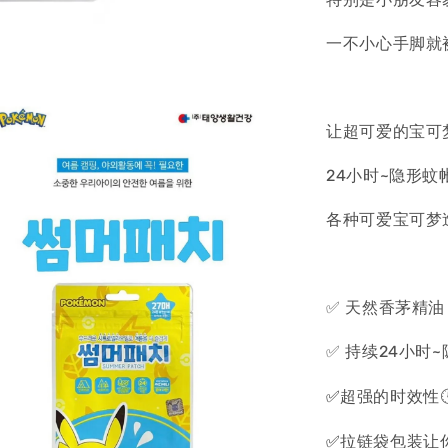
一不小心手脚就被
让超可爱的宝可梦
24小时~隐形
各种可爱宝可梦
✅ 天然香茅精油 
✅ 持续24小时
✅
超强的时效性
✅
拉链袋包装让