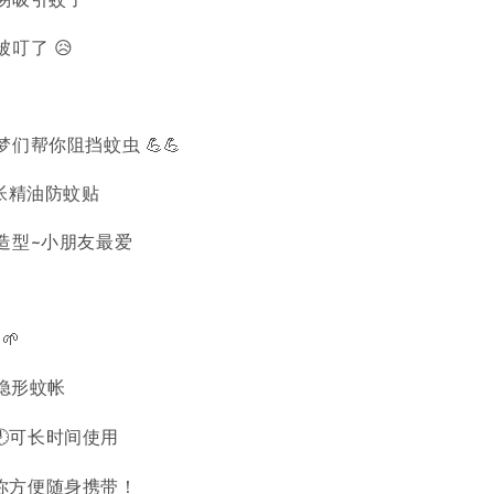
叮了 😥
们帮你阻挡蚊虫 💪💪
蚊帐精油防蚊贴
造型~小朋友最爱
🌱
~隐形蚊帐
🕛可长时间使用
你方便随身携带！