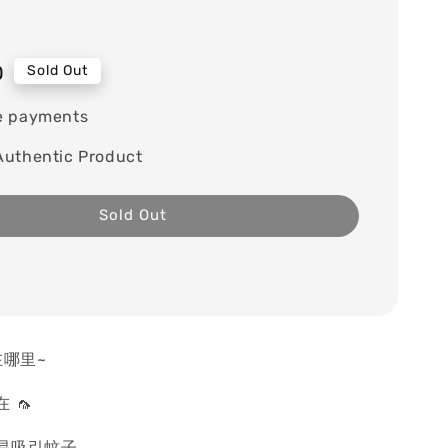
0
Sold Out
e payments
Authentic Product
Sold Out
在哪里~
 🦟
易吸引蚊子