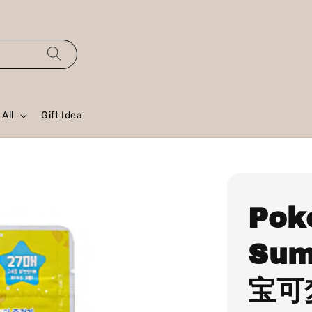
All
Gift Idea
Pok
Sum
宝可