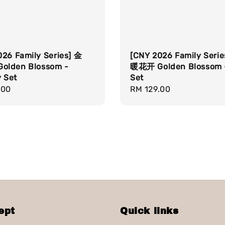
026 Family Series] 金
[CNY 2026 Family Serie
lden Blossom -
暖花开 Golden Blossom -
 Set
Set
r
.00
Regular
RM 129.00
price
ept
Quick links