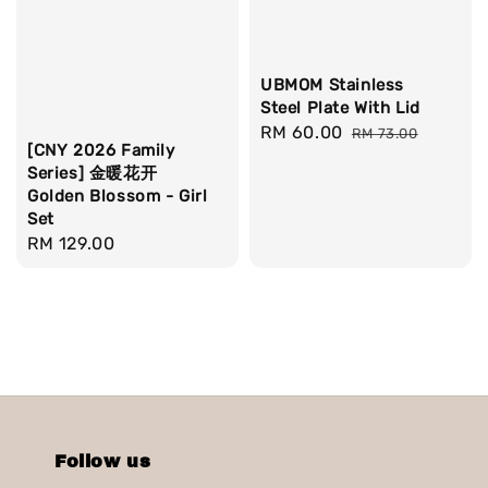
UBMOM Stainless
Steel Plate With Lid
Sale
RM 60.00
Regular
RM 73.00
[CNY 2026 Family
price
price
Series] 金暖花开
Golden Blossom - Girl
Set
Regular
RM 129.00
price
Follow us