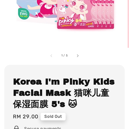
1
/
5
Korea I'm Pinky Kids
Facial Mask 猫咪儿童
保湿面膜 5's 🐱
Regular
RM 29.00
Sold Out
price
Secure payments