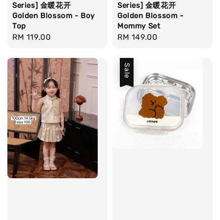
Series] 金暖花开
Series] 金暖花开
Golden Blossom - Boy
Golden Blossom -
Top
Mommy Set
Regular
RM 119.00
Regular
RM 149.00
price
price
Sale